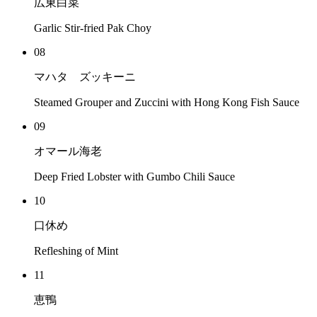
広東白菜
Garlic Stir-fried Pak Choy
08
マハタ ズッキーニ
Steamed Grouper and Zuccini with Hong Kong Fish Sauce
09
オマール海老
Deep Fried Lobster with Gumbo Chili Sauce
10
口休め
Refleshing of Mint
11
恵鴨