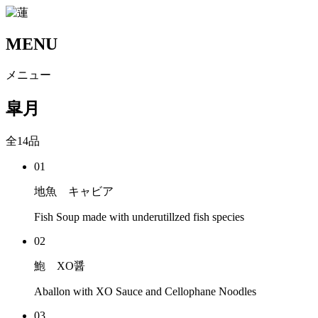
MENU
メニュー
皐月
全
14
品
01
地魚 キャビア
Fish Soup made with underutillzed fish species
02
鮑 XO醤
Aballon with XO Sauce and Cellophane Noodles
03