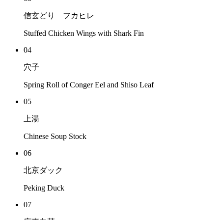
信玄どり フカヒレ
Stuffed Chicken Wings with Shark Fin
04
穴子
Spring Roll of Conger Eel and Shiso Leaf
05
上湯
Chinese Soup Stock
06
北京ダック
Peking Duck
07